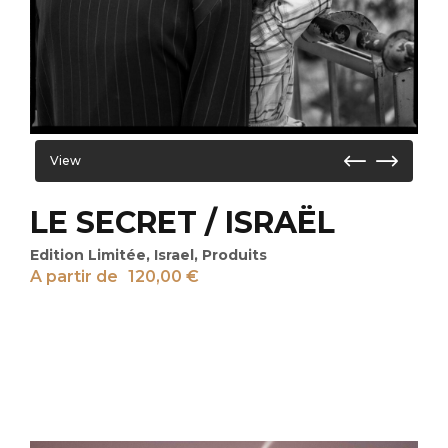
View
LE SECRET / ISRAËL
Edition Limitée
,
Israel
,
Produits
A partir de
120,00
€