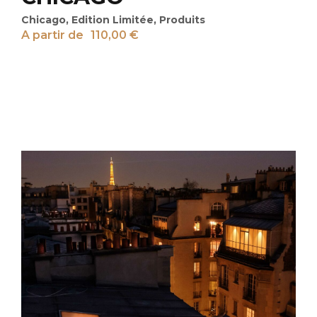
Chicago
,
Edition Limitée
,
Produits
A partir de
110,00
€