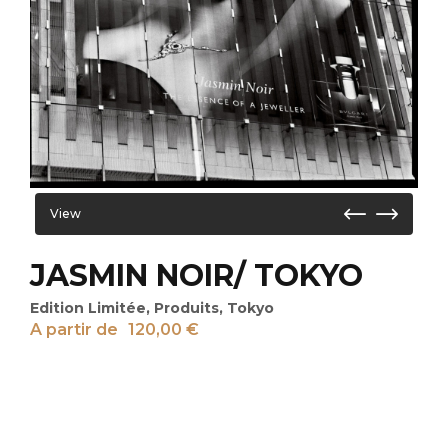
View
JASMIN NOIR/ TOKYO
Edition Limitée
,
Produits
,
Tokyo
A partir de
120,00
€