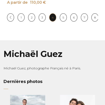
A partir de
110,00
€
1
2
3
4
5
6
7
8
Michaël Guez
Michaël Guez, photographe Français né à Paris.
Dernières photos