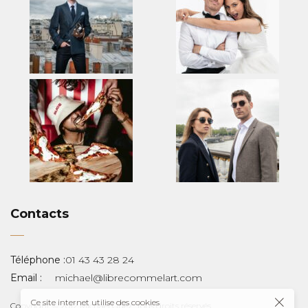
Contacts
Téléphone :
01 43 43 28 24
Email :
michael@librecommelart.com
Ce site internet utilise des cookies
Copyright © 2012 Michaël Guez. Tous droits réservés.