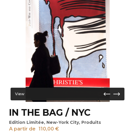
View
IN THE BAG / NYC
Edition Limitée
,
New-York City
,
Produits
A partir de
110,00
€