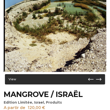
View
MANGROVE / ISRAËL
Edition Limitée
,
Israel
,
Produits
A partir de
120,00
€