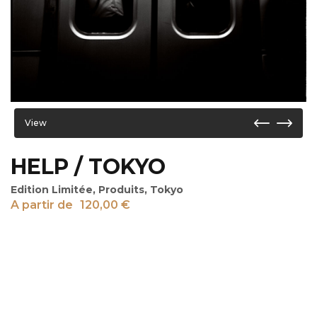
View
HELP / TOKYO
Edition Limitée
,
Produits
,
Tokyo
A partir de
120,00
€