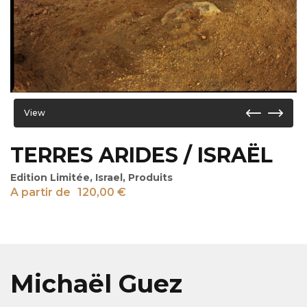
View
TERRES ARIDES / ISRAËL
Edition Limitée
,
Israel
,
Produits
A partir de
120,00
€
Michaël Guez