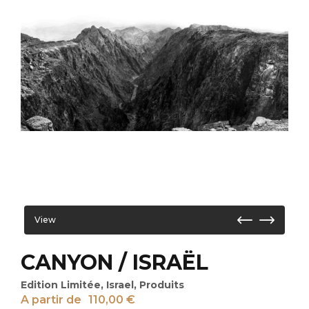
View
CANYON / ISRAËL
Edition Limitée
,
Israel
,
Produits
A partir de
110,00
€