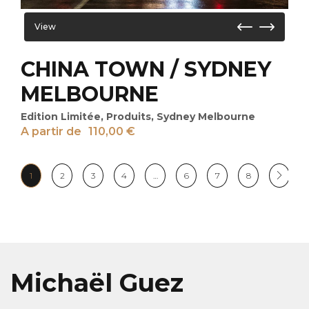
View
CHINA TOWN / SYDNEY
MELBOURNE
Edition Limitée
,
Produits
,
Sydney Melbourne
A partir de
110,00
€
1
2
3
4
…
6
7
8
Michaël Guez