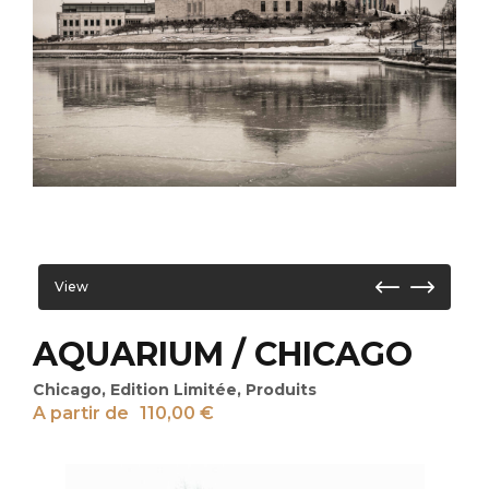
View
AQUARIUM / CHICAGO
Chicago
,
Edition Limitée
,
Produits
A partir de
110,00
€