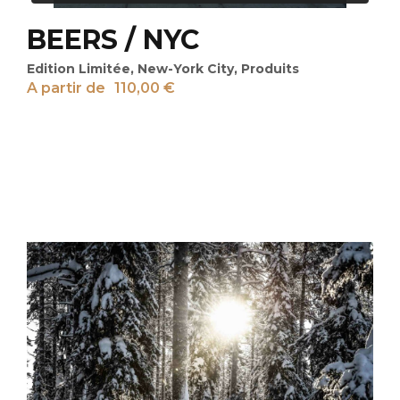
BEERS / NYC
Edition Limitée
,
New-York City
,
Produits
A partir de
110,00
€