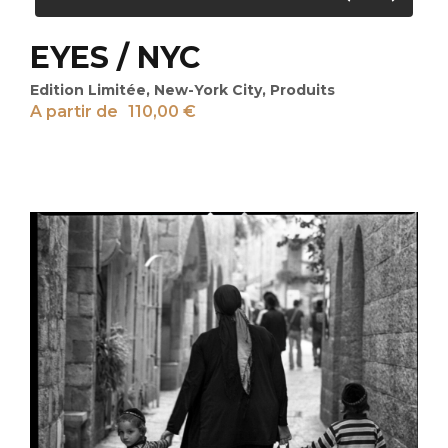
EYES / NYC
Edition Limitée
,
New-York City
,
Produits
A partir de
110,00
€