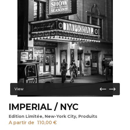
View
IMPERIAL / NYC
Edition Limitée
,
New-York City
,
Produits
A partir de
110,00
€