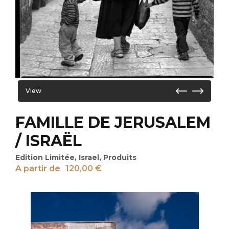
View
FAMILLE DE JERUSALEM
/ ISRAËL
Edition Limitée
,
Israel
,
Produits
A partir de
120,00
€