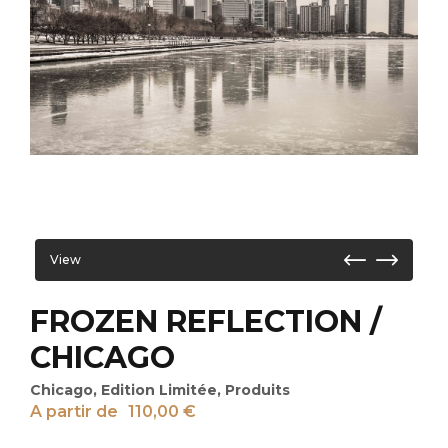
View
FROZEN REFLECTION /
CHICAGO
Chicago
,
Edition Limitée
,
Produits
A partir de
110,00
€