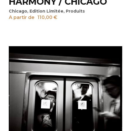
HARMONY / CHICAGO
Chicago
,
Edition Limitée
,
Produits
A partir de
110,00
€