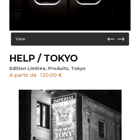
View
HELP / TOKYO
Edition Limitée
,
Produits
,
Tokyo
A partir de
120,00
€