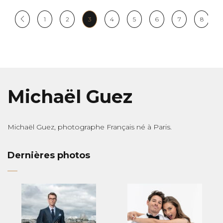
1
2
3
4
5
6
7
8
Michaël Guez
Michaël Guez, photographe Français né à Paris.
Dernières photos