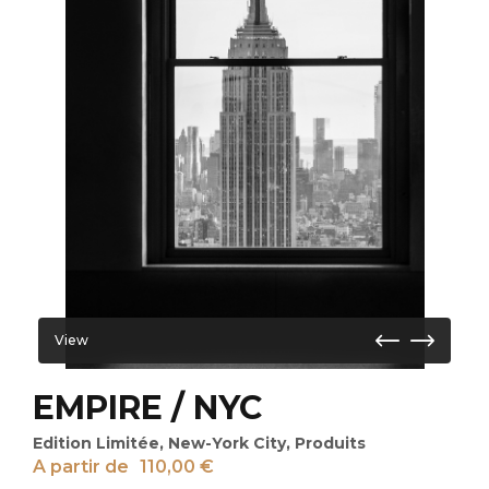
View
EMPIRE / NYC
Edition Limitée
,
New-York City
,
Produits
A partir de
110,00
€