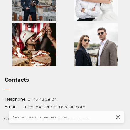
Contacts
Téléphone :
01 43 43 28 24
Email :
michael@librecommelart.com
Ce site internet utilise des cookies
Copyright © 2012 Michaël Guez. Tous droits réservés.