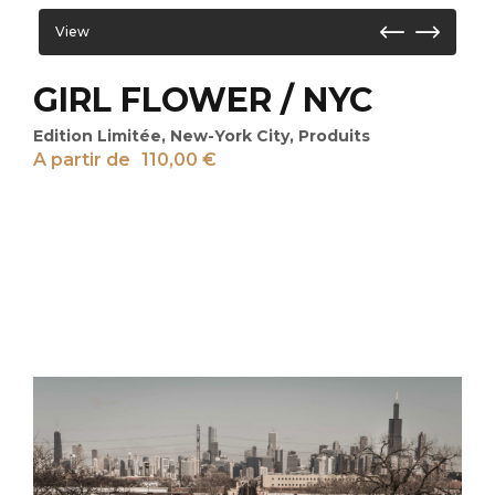
View
GIRL FLOWER / NYC
Edition Limitée
,
New-York City
,
Produits
A partir de
110,00
€