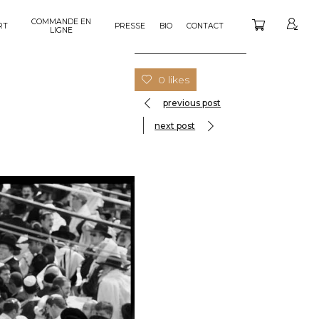
COMMANDE EN
RT
PRESSE
BIO
CONTACT
LIGNE
0 likes
previous post
next post