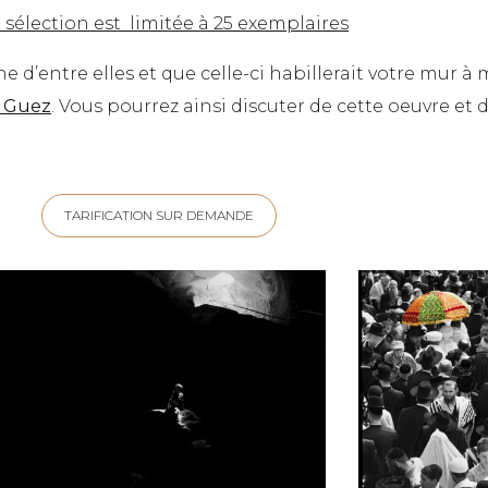
sélection est limitée à 25 exemplaires
 d’entre elles et que celle-ci habillerait votre mur à 
l Guez
. Vous pourrez ainsi discuter de cette oeuvre et d
TARIFICATION SUR DEMANDE