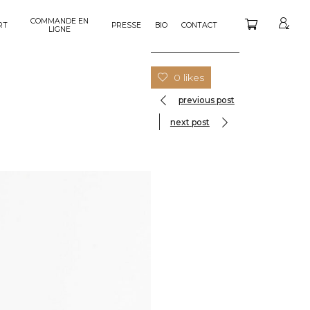
COMMANDE EN
RT
PRESSE
BIO
CONTACT
LIGNE
0 likes
previous post
next post