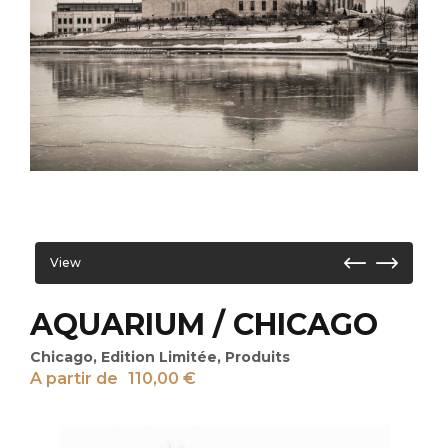
View
AQUARIUM / CHICAGO
Chicago
,
Edition Limitée
,
Produits
A partir de
110,00
€