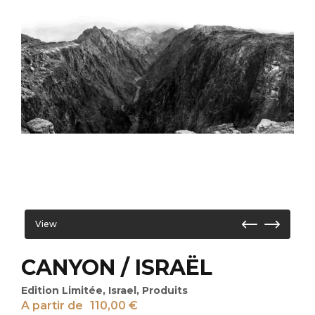
View
CANYON / ISRAËL
Edition Limitée
,
Israel
,
Produits
A partir de
110,00
€