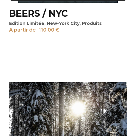
BEERS / NYC
Edition Limitée
,
New-York City
,
Produits
A partir de
110,00
€