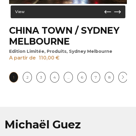
View
CHINA TOWN / SYDNEY
MELBOURNE
Edition Limitée
,
Produits
,
Sydney Melbourne
A partir de
110,00
€
1
2
3
4
…
6
7
8
Michaël Guez