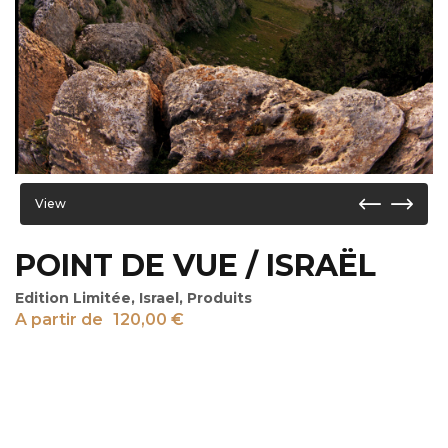
View
POINT DE VUE / ISRAËL
Edition Limitée
,
Israel
,
Produits
A partir de
120,00
€