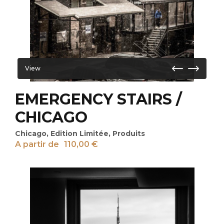
View
EMERGENCY STAIRS /
CHICAGO
Chicago
,
Edition Limitée
,
Produits
A partir de
110,00
€