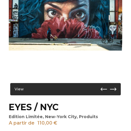
View
EYES / NYC
Edition Limitée
,
New-York City
,
Produits
A partir de
110,00
€