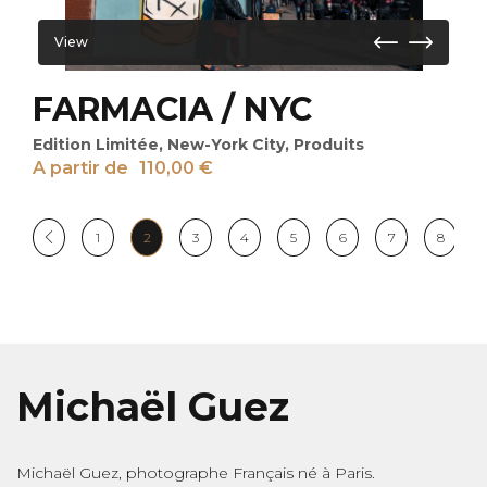
View
FARMACIA / NYC
Edition Limitée
,
New-York City
,
Produits
A partir de
110,00
€
1
2
3
4
5
6
7
8
Michaël Guez
Michaël Guez, photographe Français né à Paris.