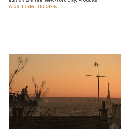
Edition Limitée
,
New-York City
,
Produits
A partir de
110,00
€