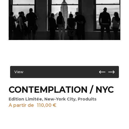
View
CONTEMPLATION / NYC
Edition Limitée
,
New-York City
,
Produits
A partir de
110,00
€