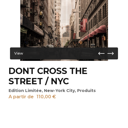
View
DONT CROSS THE
STREET / NYC
Edition Limitée
,
New-York City
,
Produits
A partir de
110,00
€