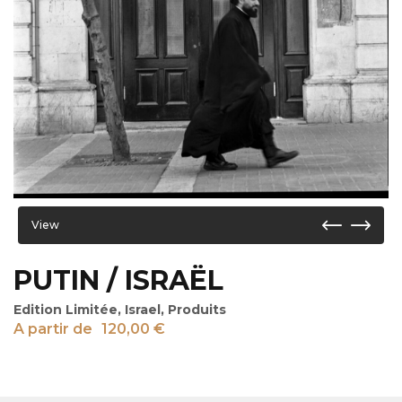
View
PUTIN / ISRAËL
Edition Limitée
,
Israel
,
Produits
A partir de
120,00
€