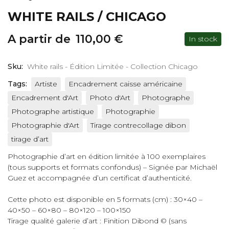
WHITE RAILS / CHICAGO
A partir de
110,00
€
In stock
Sku:
White rails - Édition Limitée - Collection Chicago
Tags:
Artiste
Encadrement caisse américaine
Encadrement d'Art
Photo d'Art
Photographe
Photographe artistique
Photographie
Photographie d'Art
Tirage contrecollage dibon
tirage d’art
Photographie d’art en édition limitée à 100 exemplaires
(tous supports et formats confondus) – Signée par Michaël
Guez et accompagnée d’un certificat d’authenticité.
Cette photo est disponible en 5 formats (cm) : 30×40 –
40×50 – 60×80 – 80×120 – 100×150
Tirage qualité galerie d’art : Finition Dibond © (sans