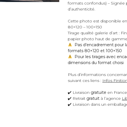
formats confondus) – Signée 
d’authenticité.
Cette photo est disponible en
80×120 – 100×150
Tirage qualité galerie d’art : 
papier photo haut de gamme 
Pas d’encadrement pour la 
formats 80×120 et 100×150
Pour les tirages avec enca
dimensions du format choisi
Plus d’informations concernant
suivant ces liens :
Infos Finitio
✔️ Livraison
gratuite
en France
✔️ Retrait
gratuit
à l’agence
Li
✔️ Livraison dans un emballag