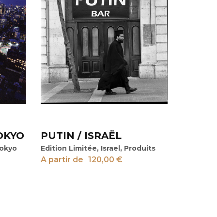
OKYO
PUTIN / ISRAËL
View
okyo
Edition Limitée
,
Israel
,
Produits
A partir de
120,00
€