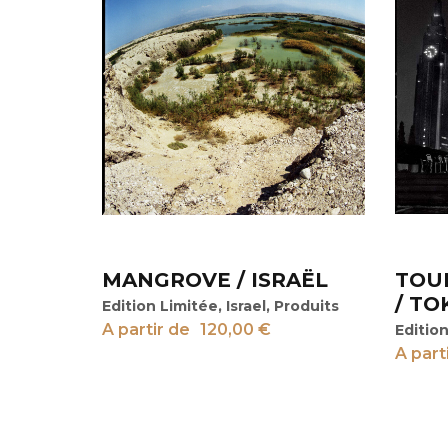
MANGROVE / ISRAËL
TOU
View
View
/ TO
Edition Limitée
,
Israel
,
Produits
A partir de
120,00
€
Editio
A part