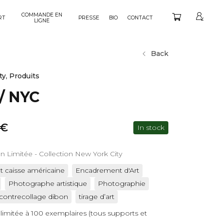
COMMANDE EN
RT
PRESSE
BIO
CONTACT
LIGNE
Back
ty
,
Produits
/ NYC
€
In stock
on Limitée - Collection New York City
 caisse américaine
Encadrement d'Art
Photographe artistique
Photographie
 contrecollage dibon
tirage d’art
 limitée à 100 exemplaires (tous supports et