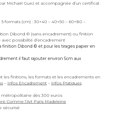
par Michaël Guez et accompagnée d’un certificat
 5 formats (cm) : 30×40 – 40×50 – 60×80 –
Finition Dibond © (sans encadrement) ou finition
avec possibilité d’encadrement
finition Dibond © et pour les tirages papier en
drement il faut rajouter environ 5cm aux
 les finitions, les formats et les encadrements en
ns
–
Infos Encadrement
–
Infos Pratiques
 métropolitaine dès 300 euros
bre Comme l’Art Paris Madeleine
e sécurisé