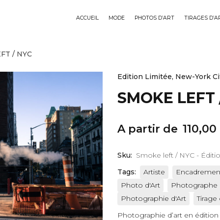
ACCUEIL
MODE
PHOTOS D’ART
TIRAGES D’A
FT / NYC
Edition Limitée
,
New-York Ci
SMOKE LEFT 
A partir de
110,00
Sku:
Smoke left / NYC - Éditi
Tags:
Artiste
Encadrement
Photo d'Art
Photographe
Photographie d'Art
Tirage
Photographie d’art en édition