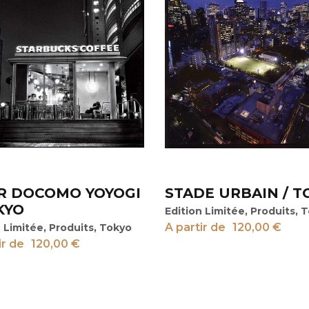
R DOCOMO YOYOGI
STADE URBAIN / T
View
KYO
Edition Limitée
,
Produits
,
T
A partir de
120,00
€
n Limitée
,
Produits
,
Tokyo
ir de
120,00
€