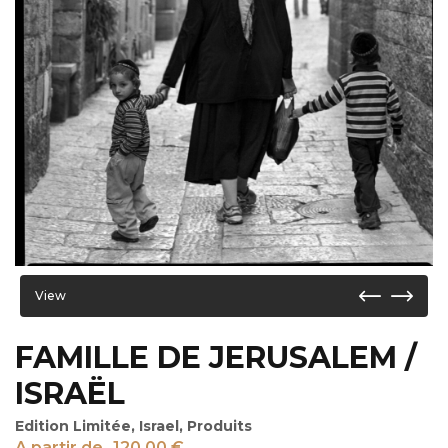
View
FAMILLE DE JERUSALEM /
ISRAËL
Edition Limitée
,
Israel
,
Produits
A partir de
120,00
€